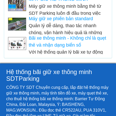
một ứng dụng quản lý, kiểm soát ra
giải pháp quản lý bãi xe áp dụng công
Máy giữ xe thông minh bằng thẻ từ
vào bãi xe hàng đầu tại Việt Nam. Với
nghệ 4.0 vào công tác quản lý bãi xe
SDT Parking luôn đi đầu trong việc
hệ thống phần mềm chuyên nghiệp,
một cách hiệu quả.
Máy giữ xe phiên bản standard
ứng dụng công nghệ 4.0 giúp việc
khoa học, giúp giảm tối đa chi phí
Quản lý dễ dàng, thao tác nhanh
quản lý và vận hành các bãi xe trở
nhân công trông coi bãi xe...
chóng, vận hành hiệu quả là những
nên đơn giản, hiệu quả...
Bãi xe thông minh - Không chỉ là quẹt
lợi ích mà hệ thống quản lý bãi giữ xe
thẻ và nhận dạng biển số
thông minh SDT Parking Standard
Với hệ thống quản lý bãi xe tự động
đem lại trong quá trình sử dụng. Với
chỉ mất 2-3 giây cho 1 lượt xe. Điều
sức chứa 250-500 xe, lưu lượng 500-
này có ý nghĩa rất quan trọng cho
1000 xe/ngày cùng chi phí đầu tư chỉ
Hệ thống bãi giữ xe thông minh
những nơi có số lượng xe vào ra
từ 30-35 triệu đồng.
SDTParking
thường xuyên lớn như siêu thị, trung
tâm thương mại, trường học.v.v..
CÔNG TY SDT Chuyên cung cấp, lắp đặt hệ thống máy
giữ xe thông minh, máy tính tiền đỗ xe, máy quẹt thẻ xe,
cho thuê hệ thống bãi xe thông minh: Barrier Tự Động
China, Đài Loan, Malaysia, Ý: BAISHENG,
MAG,WONSUN.. Đầu đọc thẻ CR522AU, PUA 310V1,
Đầu đọc thẻ tầm xe UHF, Tủ giữ xe, Gờ giảm tốc,