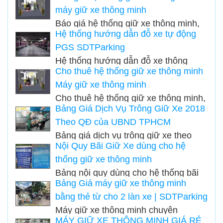
máy giữ xe thông minh
Báo giá hệ thống giữ xe thông minh,
Hệ thống hướng dẫn đỗ xe tự động
báo giá máy giữ xe thông minh - Cung
PGS SDTParking
cấp lắp đặt hệ thống giữ xe thông
Hệ thống hướng dẫn đỗ xe thông
minh...
Cho thuê hệ thống giữ xe thông minh
minh tự động hay còn gọi là hệ thống
Máy giữ xe thông minh
báo chỗ trống tầng hầm được sử
Cho thuê hệ thống giữ xe thông minh,
dụng cho các bãi đỗ xe ô tô có lượng
Bảng Giá Dịch Vụ Trông Giữ Xe 2018
máy giữ xe thông minh SDT Parking,
xe nhiều hoặc các bãi xe có diện tích
Theo QĐ của UBND TPHCM
Tặng toàn bộ hệ thống giữ xe sau 2
lớn...
Bảng giá dịch vụ trông giữ xe theo
năm sử dụng....
Nội Quy Bãi Giữ Xe dùng cho hệ
quyết định mới nhất của UBND
thống giữ xe thông minh
Tp.HCM theo Quyết định
Bảng nội quy dùng cho hệ thống bãi
35/2018/QĐ-UBND Tp HCM
Bảng Giá máy giữ xe thông minh
giữ xe thông minh, máy giữ xe bằng
bằng thẻ từ cho 2 làn xe | SDTParking
thẻ từ, áp dụng cho các bãi xe sử
Máy giữ xe thông minh chuyên
dụng máy quét thẻ từ hoặc kiểm soát
MÁY GIỮ XE THÔNG MINH GIÁ RẺ