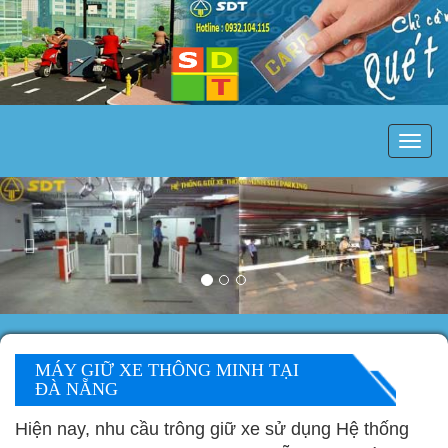
MÁY
GIỮ
XE
Previous
Nex
MÁY GIỮ XE THÔNG MINH TẠI
ĐÀ NẴNG
Hiện nay, nhu cầu trông giữ xe sử dụng Hệ thống