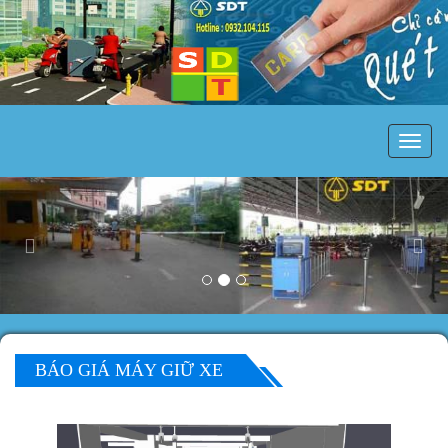
MÁY
GIỮ
XE
Previous
Nex
BÁO GIÁ MÁY GIỮ XE