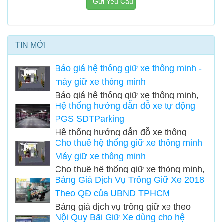
Gửi Yêu Cầu
TIN MỚI
Báo giá hệ thống giữ xe thông minh -
máy giữ xe thông minh
Báo giá hệ thống giữ xe thông minh,
Hệ thống hướng dẫn đỗ xe tự động
báo giá máy giữ xe thông minh - Cung
PGS SDTParking
cấp lắp đặt hệ thống giữ xe thông
Hệ thống hướng dẫn đỗ xe thông
minh...
Cho thuê hệ thống giữ xe thông minh
minh tự động hay còn gọi là hệ thống
Máy giữ xe thông minh
báo chỗ trống tầng hầm được sử
Cho thuê hệ thống giữ xe thông minh,
dụng cho các bãi đỗ xe ô tô có lượng
Bảng Giá Dịch Vụ Trông Giữ Xe 2018
máy giữ xe thông minh SDT Parking,
xe nhiều hoặc các bãi xe có diện tích
Theo QĐ của UBND TPHCM
Tặng toàn bộ hệ thống giữ xe sau 2
lớn...
Bảng giá dịch vụ trông giữ xe theo
năm sử dụng....
Nội Quy Bãi Giữ Xe dùng cho hệ
quyết định mới nhất của UBND