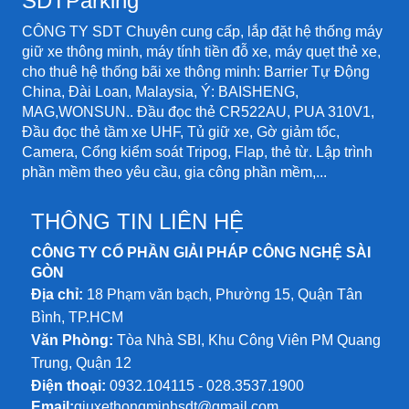
SDTParking
thường xuyên lớn như siêu thị, trung
tâm thương mại, trường học.v.v..
CÔNG TY SDT Chuyên cung cấp, lắp đặt hệ thống máy
giữ xe thông minh, máy tính tiền đỗ xe, máy quẹt thẻ xe,
cho thuê hệ thống bãi xe thông minh: Barrier Tự Động
China, Đài Loan, Malaysia, Ý: BAISHENG,
MAG,WONSUN.. Đầu đọc thẻ CR522AU, PUA 310V1,
Đầu đọc thẻ tầm xe UHF, Tủ giữ xe, Gờ giảm tốc,
Camera, Cổng kiểm soát Tripog, Flap, thẻ từ. Lập trình
phần mềm theo yêu cầu, gia công phần mềm,...
THÔNG TIN LIÊN HỆ
CÔNG TY CỔ PHẦN GIẢI PHÁP CÔNG NGHỆ SÀI
GÒN
Địa chỉ:
18 Phạm văn bạch, Phường 15, Quận Tân
Bình, TP.HCM
Văn Phòng:
Tòa Nhà SBI, Khu Công Viên PM Quang
Trung, Quận 12
Điện thoại:
0932.104115 - 028.3537.1900
Email:
giuxethongminhsdt@gmail.com