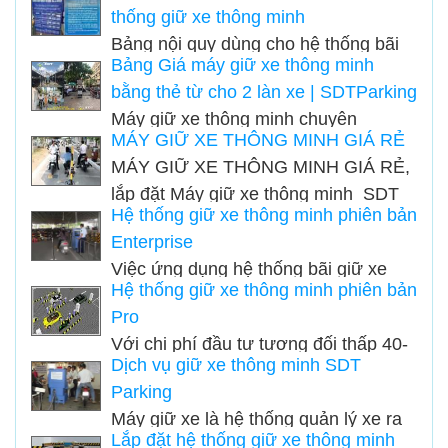
thống giữ xe thông minh
Tp.HCM theo Quyết định
Bảng nội quy dùng cho hệ thống bãi
35/2018/QĐ-UBND Tp HCM
Bảng Giá máy giữ xe thông minh
giữ xe thông minh, máy giữ xe bằng
bằng thẻ từ cho 2 làn xe | SDTParking
thẻ từ, áp dụng cho các bãi xe sử
Máy giữ xe thông minh chuyên
dụng máy quét thẻ từ hoặc kiểm soát
MÁY GIỮ XE THÔNG MINH GIÁ RẺ
nghiệp, giá rẻ, ✅ Ứng dụng công
ra vào bằng thẻ CHIP,Lắp đặt hệ
MÁY GIỮ XE THÔNG MINH GIÁ RẺ,
nghệ A.I giúp quản lý bãi xe một cách
thống giữ xe thông minh
lắp đặt Máy giữ xe thông minh SDT
toàn diện và hiệu quả. ✅Chống thất
Hệ thống giữ xe thông minh phiên bản
Parking, nhằm đáp ứng cho bãi xe
thoát doanh thu, giảm nhân công bãi
Enterprise
hoạt động trong ngắn hạn và tối thiểu
xe. ✅ Bảng giá cho thuê máy quẹt thẻ
Việc ứng dụng hệ thống bãi giữ xe
chi phí đầu tư khi quản lý bãi xe,
giữ xe
Hệ thống giữ xe thông minh phiên bản
thông minh SDT Parking Enterprise
nhưng vẫn mang lại hiệu quả cao hơn
Pro
đã nhanh chóng khắc phục những
và an toàn hơn, Công ty Công Nghệ
Với chi phí đầu tư tương đối thấp 40-
nhược điểm này. Hệ thống tạo sự
Số Sài Gòn đã cung cấp sản phẩm
Dịch vụ giữ xe thông minh SDT
45 triệu, sức chứa trên 500 xe, lưu
nhanh chóng, chính xác, an toàn tuyệt
Máy Giữ Xe Thông Minh Giá Rẻ.
Parking
lượng 1.000 xe/ngày, hệ thống quản
đối, tiết kiệm, hiệu quả và mang lại vẻ
Máy ​giữ xe là hệ thống quản lý xe ra
lý bãi giữ xe thông minh SDT Parking
hiện đại cho các bãi gửi xe.
Lắp đặt hệ thống giữ xe thông minh
vào tại bãi xe sử dụng phần mềm và